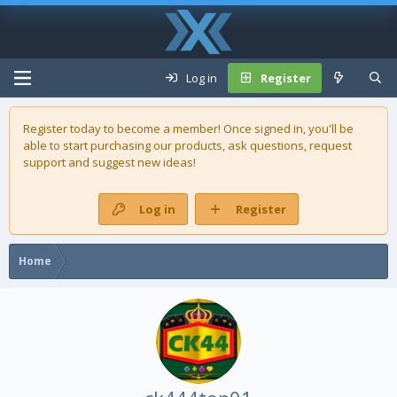
Log in
Register
Register today to become a member! Once signed in, you'll be
able to start purchasing our
products
, ask questions, request
support and suggest new ideas!
Log in
Register
Home