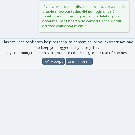
If you are account is disabled, it's because we
disable all accounts that did not login since 6
months to avoid sending emails to deleted gmail
accounts. Don't hesitate to contact us and we will
activate your account again.
This site uses cookies to help personalise content, tailor your experience and
to keep you logged in if you register.
By continuing to use this site, you are consenting to our use of cookies.
Accept
Learn more…
Forums
What's New
Log In
Register
Search
0
Car
Total
Our products
XenForo - New Applications
XenForo - Add-ons
-
XenForo RM - Add-ons
XenForo MG - Add-ons